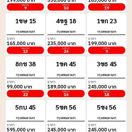
199,000 บาท
550,000 บาท
165,000 บาท
ผลรวม
ผลรวม
ผลรวม
9
10
19
1ขษ 15
4ขฐ 18
1ขก 23
ราคา
ราคา
ราคา
165,000 บาท
235,000 บาท
199,000 บาท
ผลรวม
ผลรวม
ผลรวม
13
24
9
8กช 38
1ขค 45
3ขธ 45
ราคา
ราคา
ราคา
99,000 บาท
189,000 บาท
245,000 บาท
ผลรวม
ผลรวม
ผลรวม
22
16
18
5กบ 45
5ขค 56
5ขง 56
ราคา
ราคา
ราคา
595,000 บาท
245,000 บาท
245,000 บาท