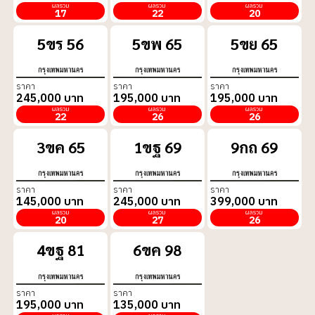
ผลรวม
ผลรวม
ผลรวม
17
22
20
5ขร 56
5ขพ 65
5ขย 65
ราคา
ราคา
ราคา
245,000 บาท
195,000 บาท
195,000 บาท
ผลรวม
ผลรวม
ผลรวม
22
26
26
3ขค 65
1ขฐ 69
9กถ 69
ราคา
ราคา
ราคา
145,000 บาท
245,000 บาท
399,000 บาท
ผลรวม
ผลรวม
ผลรวม
20
27
26
4ขฐ 81
6ขค 98
ราคา
ราคา
195,000 บาท
135,000 บาท