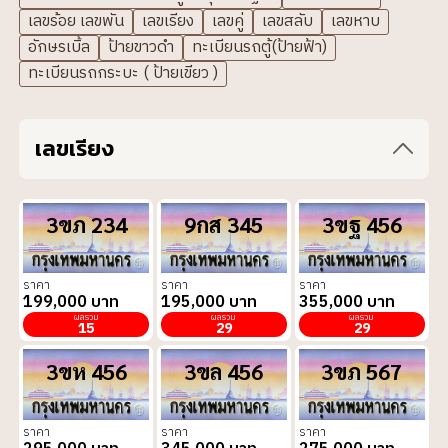
เลขร้อย เลขพัน
เลขเรียง
เลขคู่
เลขสลับ
เลขหาบ
อักษรเบิ้ล
ป้ายขาวดำ
ทะเบียนรถตู้(ป้ายฟ้า)
ทะเบียนรถกระบะ ( ป้ายเขียว )
เลขเรียง
3ขภ 234
9กส 345
3ขฐ 456
ราคา
ราคา
ราคา
199,000 บาท
195,000 บาท
355,000 บาท
ผลรวม
ผลรวม
ผลรวม
15
29
29
3ขห 456
3ขล 456
3ขภ 567
ราคา
ราคา
ราคา