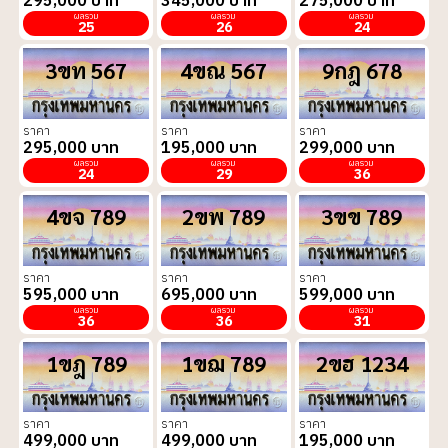
295,000 บาท
345,000 บาท
275,000 บาท
ผลรวม
ผลรวม
ผลรวม
25
26
24
3ขท 567
4ขณ 567
9กฎ 678
ราคา
ราคา
ราคา
295,000 บาท
195,000 บาท
299,000 บาท
ผลรวม
ผลรวม
ผลรวม
24
29
36
4ขจ 789
2ขพ 789
3ขข 789
ราคา
ราคา
ราคา
595,000 บาท
695,000 บาท
599,000 บาท
ผลรวม
ผลรวม
ผลรวม
36
36
31
1ขฎ 789
1ขฌ 789
2ขฮ 1234
ราคา
ราคา
ราคา
499,000 บาท
499,000 บาท
195,000 บาท