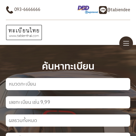
093-6666666
@tabiendee
ค้นหาทะเบียน