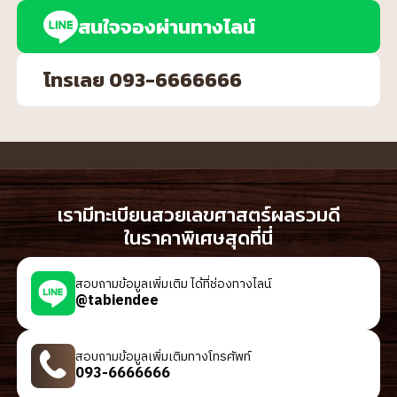
สนใจจองผ่านทางไลน์
โทรเลย 093-6666666
เรามีทะเบียนสวยเลขศาสตร์ผลรวมดี
ในราคาพิเศษสุดที่นี่
สอบถามข้อมูลเพิ่มเติม ได้ที่ช่องทางไลน์
@tabiendee
สอบถามข้อมูลเพิ่มเติมทางโทรศัพท์
093-6666666