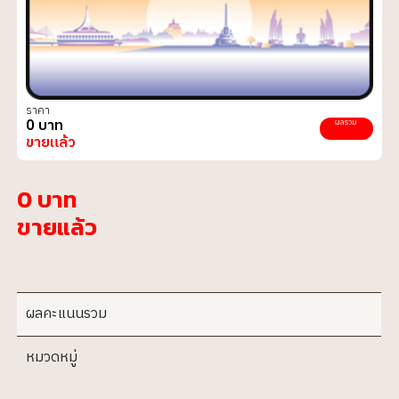
ราคา
0 บาท
ผลรวม
ขายแล้ว
0 บาท
ขายแล้ว
ผลคะแนนรวม
หมวดหมู่