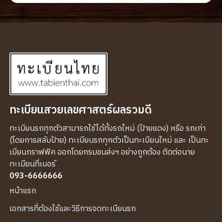
ทะเบียนสวยเลขศาสตร์ผลรวมดี
ทะเบียนรถทุกตัวสามารถใช้ได้ทั้งรถใหม่ (ป้ายแดง) หรือ รถเก่า
(โดยการสลับป้าย) ทะเบียนรถทุกตัวเป็นทะเบียนใหม่ และ เป็นทะ
เบียนกราฟฟิค ออกโดยกรมขนส่งฯ อย่างถูกต้อง ติดต่อนาย
ทะเบียนที่เบอร์
093-6666666
หน้าแรก
เอกสารที่ต้องใช้และวิธีการจดทะเบียนรถ